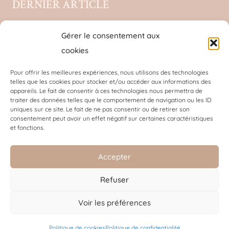
DERNIER ARTICLE
Gérer le consentement aux
Se marier en semaine : astuces
cookies
budget et Make-Up sur mesure
29 juillet 2025
Pour offrir les meilleures expériences, nous utilisons des technologies
telles que les cookies pour stocker et/ou accéder aux informations des
appareils. Le fait de consentir à ces technologies nous permettra de
traiter des données telles que le comportement de navigation ou les ID
uniques sur ce site. Le fait de ne pas consentir ou de retirer son
consentement peut avoir un effet négatif sur certaines caractéristiques
et fonctions.
+33 (0)6 18 92 67 54
WhatsApp
Accepter
Instagram
Facebook
Linkedin
Refuser
Avis Google
Voir les préférences
© 2026 Morgane Rivet maquilleuse à Caen
Politique de cookies
Politique de confidentialité